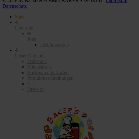
© 2026 by Bäckerei & Bistro BAKER'S WORLD |
Impressum
|
Datenschutz
Start
Über uns
Jobs
Jetzt bewerben
Unser Angebot
Frühstück
Mittagstisch
Backwaren & Torten
Produktbeschreibungen
Eis
Drive-in