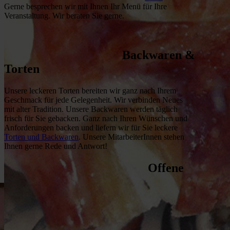
Gerne besprechen wir mit Ihnen Ihr Menü für Ihre
Veranstaltung. Wir beraten Sie gerne.
Backwaren
&
Torten
Unsere leckeren Torten bereiten wir ganz nach Ihrem
Geschmack für jede Gelegenheit. Wir verbinden Neues
mit alter Tradition. Unsere Backwaren werden täglich
frisch für Sie gebacken. Ganz nach Ihren Wünschen und
Anforderungen backen und liefern wir für Sie leckere
Torten und Backwaren
. Unsere MitarbeiterInnen stehen
Ihnen gerne Rede und Antwort!
Offene