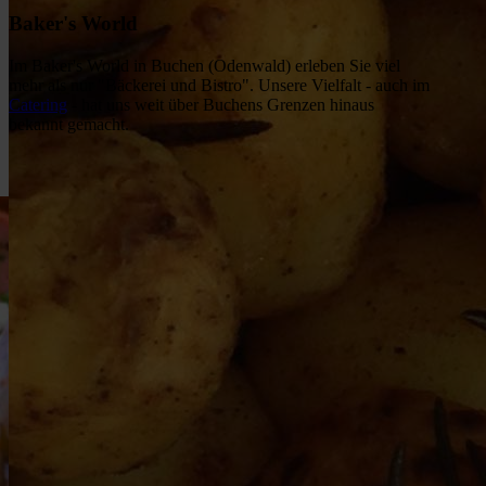
Baker's World
Im Baker's World in Buchen (Odenwald) erleben Sie viel
mehr als nur "Bäckerei und Bistro". Unsere Vielfalt - auch im
Catering
- hat uns weit über Buchens Grenzen hinaus
bekannt gemacht.