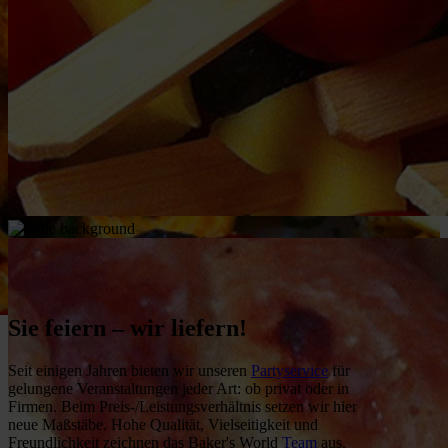
Sie feiern –
wir liefern!
Seit einigen Jahren bieten wir unseren
Partyservice
für
gelungene Veranstaltungen jeder Art: ob privat oder in
Firmen. Beim Preis-/Leistungsverhältnis setzen wir hier
neue Maßstäbe. Hohe Qualität, Vielseitigkeit und
Freundlichkeit zeichnen das Baker's World
Team
aus.